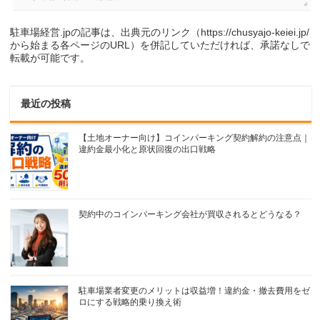
駐車場経営.jpの記事は、出典元のリンク（https://chusyajo-keiei.jp/
から始まる各ページのURL）を併記していただければ、承諾なしで
転載が可能です。
最近の投稿
【土地オーナー向け】コインパーキング契約解約の注意点｜
違約金最小化と原状回復の出口戦略
契約中のコインパーキング会社が買収されるとどうなる？
駐車場業者変更のメリットは収益増！違約金・撤去費用をゼ
ロにする戦略的乗り換え術