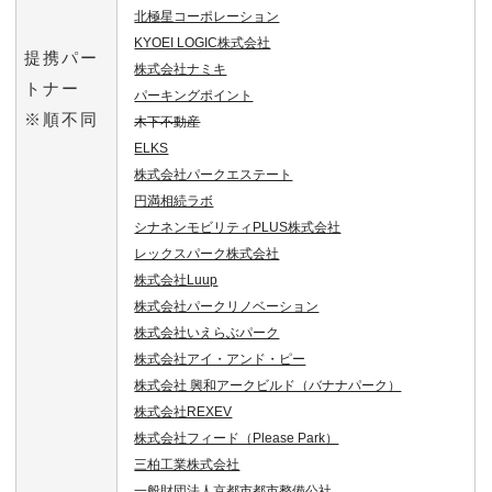
北極星コーポレーション
KYOEI LOGIC株式会社
提携パー
株式会社ナミキ
トナー
パーキングポイント
※順不同
木下不動産
ELKS
株式会社パークエステート
円満相続ラボ
シナネンモビリティPLUS株式会社
レックスパーク株式会社
株式会社Luup
株式会社パークリノベーション
株式会社いえらぶパーク
株式会社アイ・アンド・ピー
株式会社 興和アークビルド（バナナパーク）
株式会社REXEV
株式会社フィード（Please Park）
三柏工業株式会社
一般財団法人京都市都市整備公社