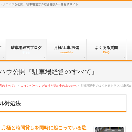
・ノウハウを公開。駐車場運営の総合相談&一括見積サイト
グ
駐車場経営ブログ
月極/工事/設備
よくある質問
blog
monthly
FAQ
ハウ公開『駐車場経営のすべて』
営のすべて』
»
コインパーキング会社と契約中のあなたへ
»
駐車場経営のよくあるトラブル対処法
ル対処法
】月極と時間貸しを同時に起こっている駐