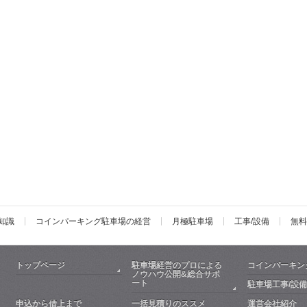
知識
コインパーキング駐車場の経営
月極駐車場
工事/設備
無料
トップページ
駐車場経営のプロによる
コインパーキン
ノウハウ公開&総合サポ
ート
駐車場工事/設備
申込から借上まで
一括見積りのススメ
運営会社紹介