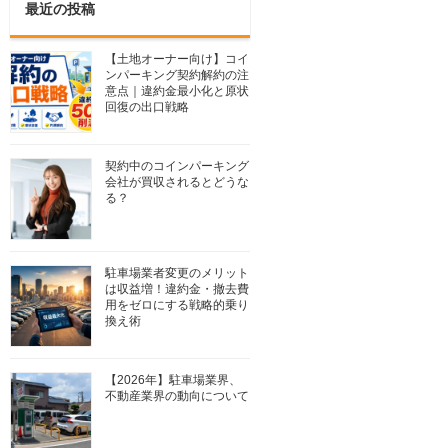
最近の投稿
【土地オーナー向け】コイ
ンパーキング契約解約の注
意点｜違約金最小化と原状
回復の出口戦略
契約中のコインパーキング
会社が買収されるとどうな
る？
駐車場業者変更のメリット
は収益増！違約金・撤去費
用をゼロにする戦略的乗り
換え術
【2026年】駐車場業界、
不動産業界の動向について