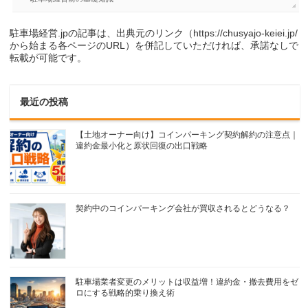
駐車場経営.jpの記事は、出典元のリンク（https://chusyajo-keiei.jp/
から始まる各ページのURL）を併記していただければ、承諾なしで
転載が可能です。
最近の投稿
【土地オーナー向け】コインパーキング契約解約の注意点｜
違約金最小化と原状回復の出口戦略
契約中のコインパーキング会社が買収されるとどうなる？
駐車場業者変更のメリットは収益増！違約金・撤去費用をゼ
ロにする戦略的乗り換え術