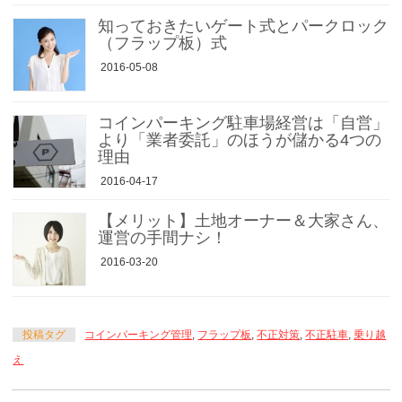
知っておきたいゲート式とパークロック
（フラップ板）式
2016-05-08
コインパーキング駐車場経営は「自営」
より「業者委託」のほうが儲かる4つの
理由
2016-04-17
【メリット】土地オーナー＆大家さん、
運営の手間ナシ！
2016-03-20
投稿タグ
コインパーキング管理
,
フラップ板
,
不正対策
,
不正駐車
,
乗り越
え