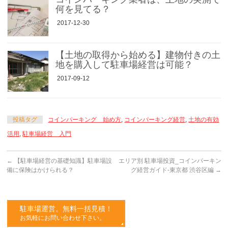
何を見てる？
2017-12-30
【土地の取得から始める】建物付きの土
地を購入して駐車場経営は可能？
2017-09-12
投稿タグ
コインパーキング 始め方
,
コインパーキング経営
,
土地の有効
活用
,
駐車場経営 入門
←
【駐車場経営の基礎知識】駐車場設
エリア別 駐車場投資_コインパーキン
備に保険はかけられる？
グ経営ガイド-東京都 渋谷区編
→
駐車場運営。無料一括見積！
お気軽にお問い合わせ下さい。