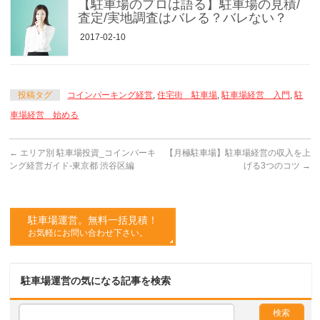
【駐車場のプロは語る】駐車場の見積/
査定/実地調査はバレる？バレない？
2017-02-10
投稿タグ
コインパーキング経営
,
住宅街 駐車場
,
駐車場経営 入門
,
駐
車場経営 始める
←
エリア別 駐車場投資_コインパーキ
【月極駐車場】駐車場経営の収入を上
ング経営ガイド-東京都 渋谷区編
げる3つのコツ
→
駐車場運営。無料一括見積！
お気軽にお問い合わせ下さい。
駐車場運営の気になる記事を検索